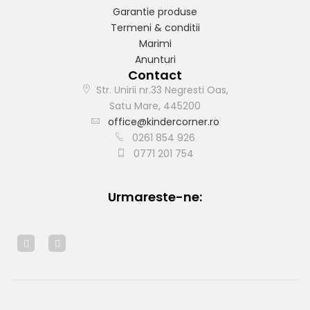
Garantie produse
Termeni & conditii
Marimi
Anunturi
Contact
Str. Unirii nr.33 Negresti Oas,
Satu Mare, 445200
office@kindercorner.ro
0261 854 926
0771 201 754
Urmareste-ne: