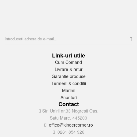
Link-uri utile
Cum Comand
Livrare & retur
Garantie produse
Termeni & conditii
Marimi
Anunturi
Contact
Str. Unirii nr.33 Negresti Oas,
Satu Mare, 445200
office@kindercorner.ro
0261 854 926