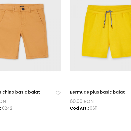
 chino basic baiat
Bermude plus basic baiat
RON
60,00 RON
:
0242
Cod Art.:
0611