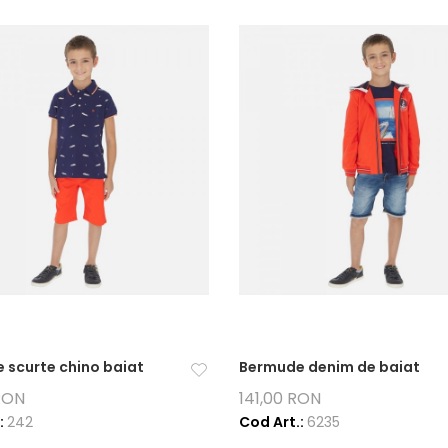
 scurte chino baiat
Bermude denim de baiat
RON
141,00 RON
:
242
Cod Art.:
6235