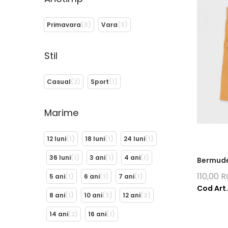
Primavara
(3)
Vara
(3)
Stil
Casual
(2)
Sport
(1)
Marime
12 luni
(1)
18 luni
(1)
24 luni
(1)
36 luni
(1)
3 ani
(1)
4 ani
(1)
Bermude
110,00 
5 ani
(1)
6 ani
(1)
7 ani
(1)
Cod Art.
8 ani
(1)
10 ani
(3)
12 ani
(3)
14 ani
(2)
16 ani
(1)