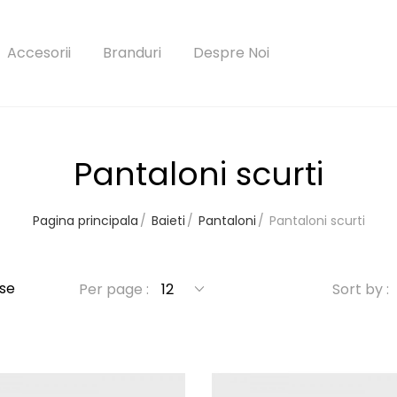
Accesorii
Branduri
Despre Noi
Pantaloni scurti
Pagina principala
Baieti
Pantaloni
Pantaloni scurti
parola?
Autentificare
se
Per page :
Sort by :