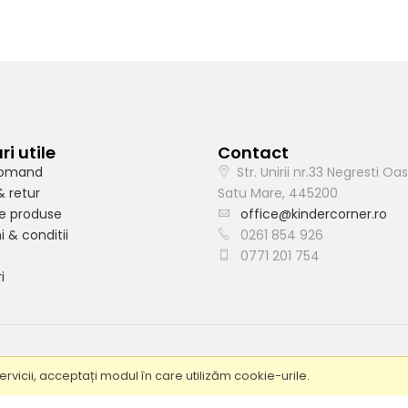
ri utile
Contact
omand
Str. Unirii nr.33 Negresti Oas
& retur
Satu Mare, 445200
e produse
office@kindercorner.ro
 & conditii
0261 854 926
0771 201 754
i
© 2019 - Toate drepturile rezervate de Kindercorner
ervicii, acceptați modul în care utilizăm cookie-urile.