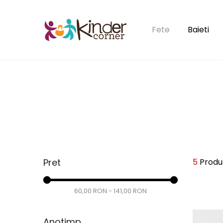
Fete
Baieti
Ai uitat 
Pret
5
Produ
Anotimp