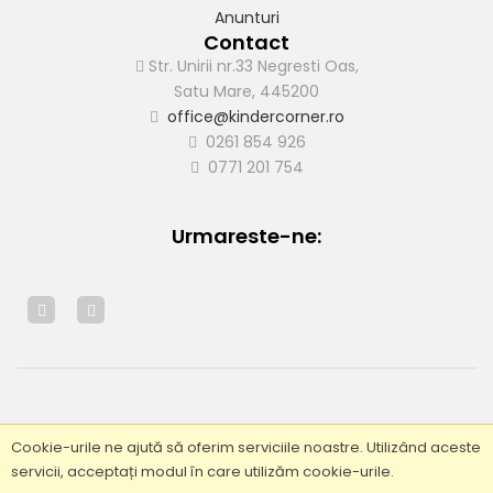
Anunturi
Contact
Str. Unirii nr.33 Negresti Oas,
Satu Mare, 445200
office@kindercorner.ro
0261 854 926
0771 201 754
Urmareste-ne:
© 2019 - Toate drepturile rezervate de Kindercorner
Cookie-urile ne ajută să oferim serviciile noastre. Utilizând aceste
servicii, acceptați modul în care utilizăm cookie-urile.