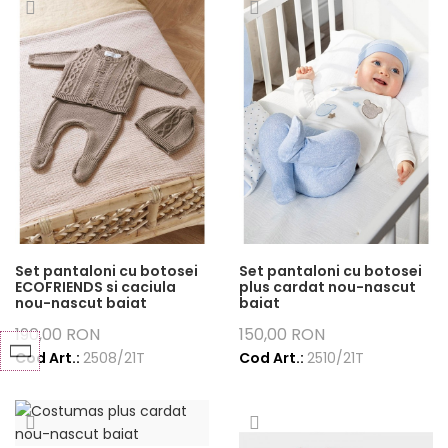
Set pantaloni cu botosei
Set pantaloni cu botosei
ECOFRIENDS si caciula
plus cardat nou-nascut
nou-nascut baiat
baiat
190,00 RON
150,00 RON
Cod Art.:
2508/21T
Cod Art.:
2510/21T