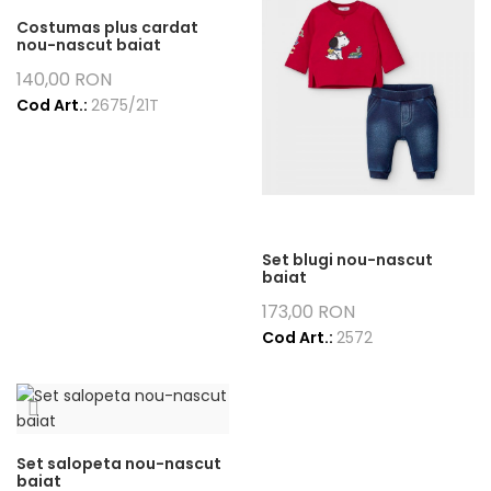
Costumas plus cardat
nou-nascut baiat
140,00 RON
Cod Art.:
2675/21T
Set blugi nou-nascut
baiat
173,00 RON
Cod Art.:
2572
Set salopeta nou-nascut
baiat