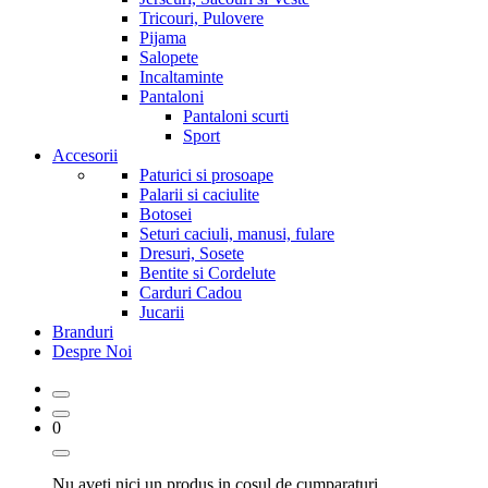
Tricouri, Pulovere
Pijama
Salopete
Incaltaminte
Pantaloni
Pantaloni scurti
Sport
Accesorii
Paturici si prosoape
Palarii si caciulite
Botosei
Seturi caciuli, manusi, fulare
Dresuri, Sosete
Bentite si Cordelute
Carduri Cadou
Jucarii
Branduri
Despre Noi
0
Nu aveti nici un produs in cosul de cumparaturi