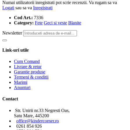
Numai utilizatorii inregistrati pot scrie recenzii. Va rugam sa va
Logati
sau sa va
Inregistrati
Cod Art.:
7336
Category:
Fete
Geci si veste
Blanite
Newsletter
Link-uri utile
Cum Comand
Livrare & retur
Garantie produse
Termeni & conditii
Marimi
Anunturi
Contact
Str. Unirii nr.33 Negresti Oas,
Satu Mare, 445200
office@kindercorner.ro
0261 854 926