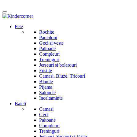
Fete
Rochite
Pantaloni
Geci si veste
Paltoane
Compleuri
Treninguri
Jerseuri si bolerouri
Fustite
Camasi, Bluze, Tricouri
Blanite
Pijama
Salopete
Incaltaminte
Baieti
Camasi
Geci
Paltoane
Compleuri
Treninguri
Jerseuri, Sacouri si Veste