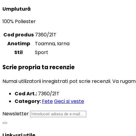
Umplutură
100% Poliester
Cod produs
7360/21T
Anotimp
Toamna, Iarna
Stil
Sport
Scrie propria ta recenzie
Numai utilizatorii inregistrati pot scrie recenzii. Va ruga
Cod Art.:
7360/21T
Category:
Fete
Geci si veste
Newsletter
Link-uri utile