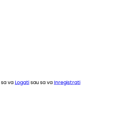
m sa va
Logati
sau sa va
Inregistrati