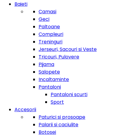
Baieti
Camasi
Geci
Paltoane
Compleuri
Treninguri
Jerseuri, Sacouri si Veste
Tricouri, Pulovere
Pijama
Salopete
Incaltaminte
Pantaloni
Pantaloni scurti
Sport
Accesorii
Paturici si prosoape
Palarii si caciulite
Botosei