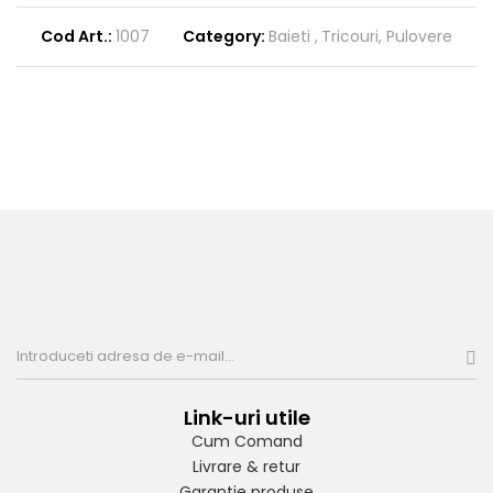
Cod Art.:
1007
Category:
Baieti
Tricouri, Pulovere
Link-uri utile
Cum Comand
Livrare & retur
Garantie produse