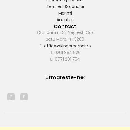
Termeni & conditii
Marimi
Anunturi
Contact
Str. Unirii nr.33 Negresti Oas,
Satu Mare, 445200
office@kindercorner.ro
0261 854 926
0771 201 754
Urmareste-ne:
© 2019 - Toate drepturile rezervate de Kindercorner