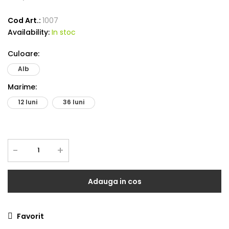
Cod Art.:
1007
Availability:
In stoc
Culoare
:
Alb
Marime
:
12 luni
36 luni
-
+
Adauga in cos
Favorit