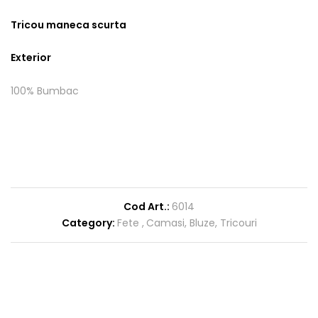
Tricou maneca scurta
Exterior
100% Bumbac
Cod Art.:
6014
Category:
Fete
Camasi, Bluze, Tricouri