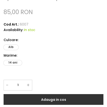
85,00 RON
Cod Art.:
6007
Availability:
In stoc
Culoare
:
Alb
Marime
:
14 ani
-
+
Adauga in cos