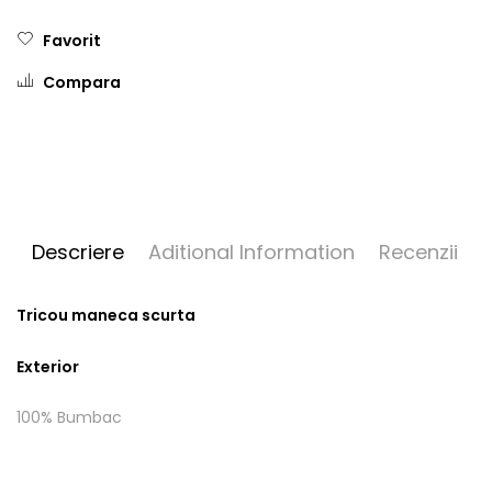
Favorit
Compara
Descriere
Aditional Information
Recenzii
Tricou maneca scurta
Exterior
100% Bumbac