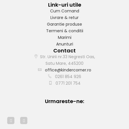
Link-uri utile
Cum Comand
Livrare & retur
Garantie produse
Termeni & conditii
Marimi
Anunturi
Contact
Str. Unirii nr.33 Negresti Oas,
Satu Mare, 445200
office@kindercorner.ro
0261 854 926
0771 201 754
Urmareste-ne: