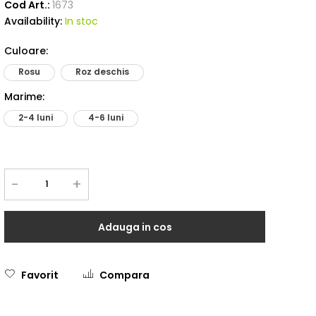
Cod Art.:
1673
Availability:
In stoc
Culoare
:
Rosu
Roz deschis
Marime
:
2-4 luni
4-6 luni
-
+
Adauga in cos
Favorit
Compara