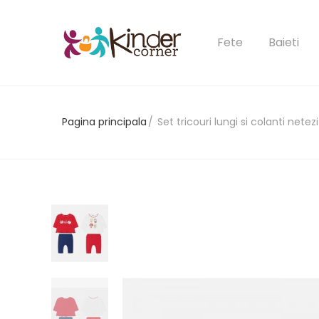
Fete
Baieti
Pagina principala
Set tricouri lungi si colanti net
Ai uitat 