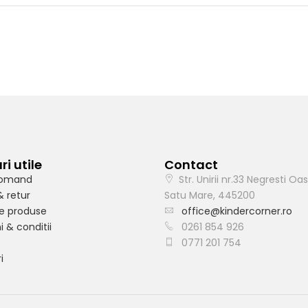
ri utile
Contact
omand
Str. Unirii nr.33 Negresti Oas
& retur
Satu Mare, 445200
e produse
office@kindercorner.ro
 & conditii
0261 854 926
0771 201 754
i