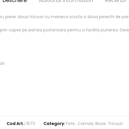
Descriere
Aditional Information
Recenzii
u piese: doua tricouri cu maneca scurta si doua perechi de pant
prin capse pe partea posterioara pentru a facilita punerea. Des
tan
Cod Art.:
1673
Category:
Fete
Camasi, Bluze, Tricouri