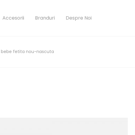
Accesorii
Branduri
Despre Noi
ezi bebe fetita nou-nascuta
parola?
Autentificare