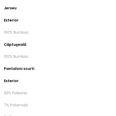
Jerseu
Exterior
100% Bumbac
Căptuşeală
100% Bumbac
Pantaloni scurti
Exterior
92% Poliester
7% Poliamidă