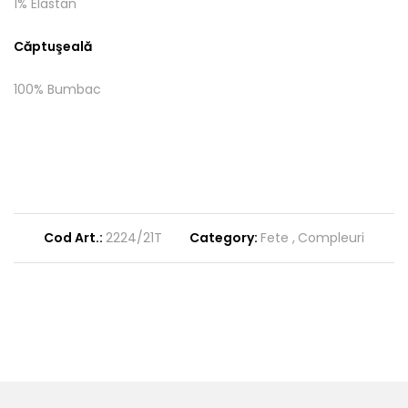
1% Elastan
Căptuşeală
100% Bumbac
Cod Art.:
2224/21T
Category:
Fete
Compleuri