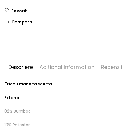
Favorit
Compara
Descriere
Aditional Information
Recenzii
Tricou maneca scurta
Exterior
82% Bumbac
10% Poliester