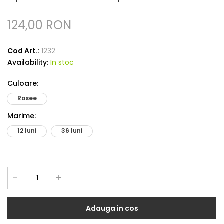
124,00 RON
Cod Art.:
1232
Availability:
In stoc
Culoare
:
Rosee
Marime
:
12 luni
36 luni
-
+
Adauga in cos