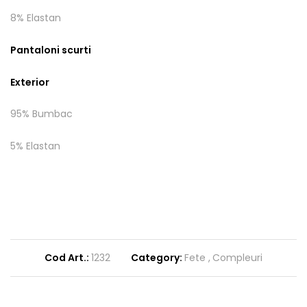
8% Elastan
Pantaloni scurti
Exterior
95% Bumbac
5% Elastan
Cod Art.:
1232
Category:
Fete
Compleuri