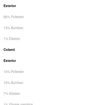
Exterior
86% Poliester
13% Bumbac
1% Elastan
Colanti
Exterior
74% Poliester
18% Bumbac
7% Elastan
1% Fibrele metalice