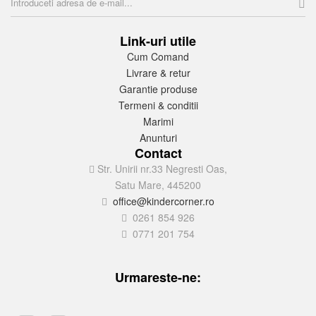
Link-uri utile
Cum Comand
Livrare & retur
Garantie produse
Termeni & conditii
Marimi
Anunturi
Contact
Str. Unirii nr.33 Negresti Oas,
Satu Mare, 445200
office@kindercorner.ro
0261 854 926
0771 201 754
Urmareste-ne: