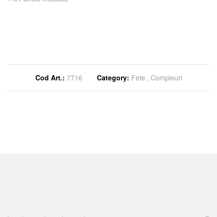
Cod Art.:
7716
Category:
Fete
Compleuri