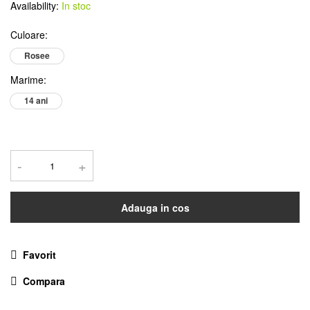
Availability:
In stoc
Culoare
:
Rosee
Marime
:
14 ani
-
+
Adauga in cos
Favorit
Compara