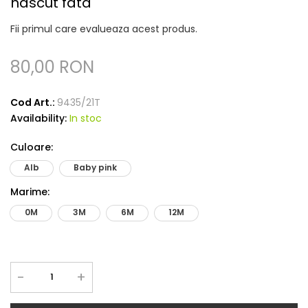
nascut fata
Fii primul care evalueaza acest produs.
80,00 RON
Cod Art.:
9435/21T
Availability:
In stoc
Culoare
:
Alb
Baby pink
Marime
:
0M
3M
6M
12M
-
+