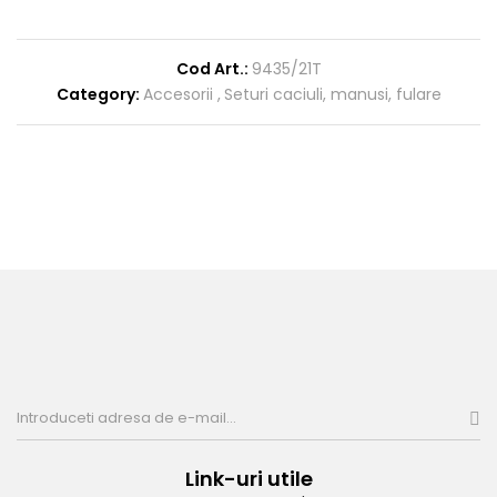
Cod Art.:
9435/21T
Category:
Accesorii
Seturi caciuli, manusi, fulare
Link-uri utile