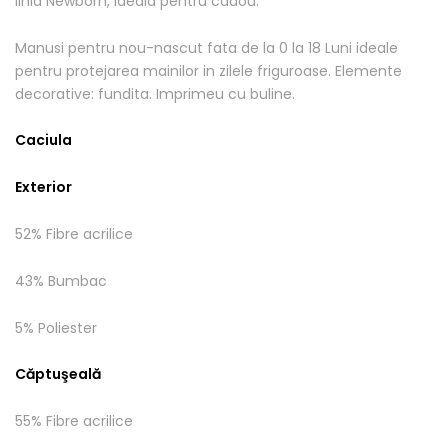
linia Newborn, ideala pentru cadou.
Manusi pentru nou-nascut fata de la 0 la 18 Luni ideale
pentru protejarea mainilor in zilele friguroase. Elemente
decorative: fundita. Imprimeu cu buline.
Caciula
Exterior
52% Fibre acrilice
43% Bumbac
5% Poliester
Căptuşeală
55% Fibre acrilice