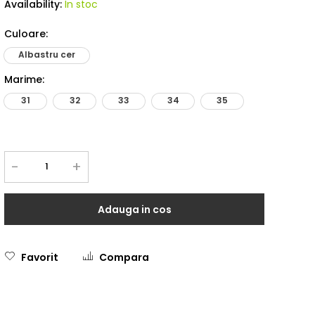
Availability:
In stoc
Culoare
:
Albastru cer
Marime
:
31
32
33
34
35
-
+
Adauga in cos
Favorit
Compara