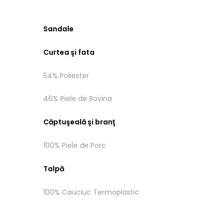
Sandale
Curtea şi fata
54% Poliester
46% Piele de Bovina
Căptuşeală şi branţ
100% Piele de Porc
Talpă
100% Cauciuc Termoplastic