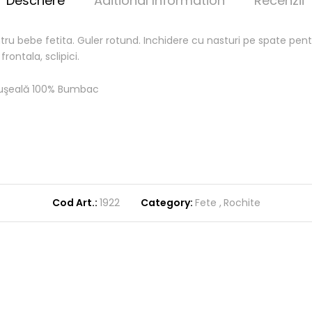
Descriere
Aditional Information
Recenzii
ru bebe fetita. Guler rotund. Inchidere cu nasturi pe spate pen
rontala, sclipici.
tuşeală 100% Bumbac
Cod Art.:
1922
Category:
Fete
Rochite