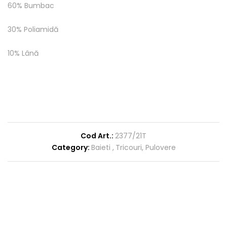
60% Bumbac
30% Poliamidă
10% Lână
Cod Art.:
2377/21T
Category:
Baieti
Tricouri, Pulovere