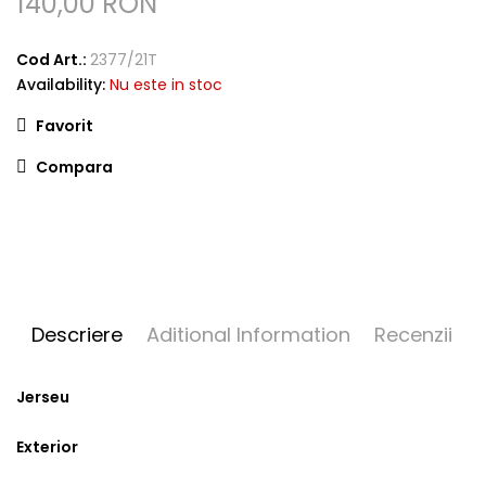
140,00 RON
Cod Art.:
2377/21T
Availability:
Nu este in stoc
Favorit
Compara
Descriere
Aditional Information
Recenzii
Jerseu
Exterior