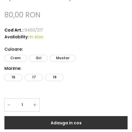
80,00 RON
Cod Art.:
9450/21T
Availability:
In stoc
Culoare
:
Crem
Gri
Mustar
Marime
:
16
17
18
-
+
Adauga in cos