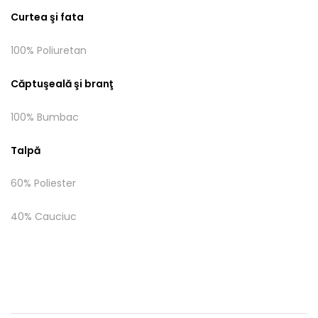
Curtea şi fata
100% Poliuretan
Căptuşeală şi branţ
100% Bumbac
Talpă
60% Poliester
40% Cauciuc