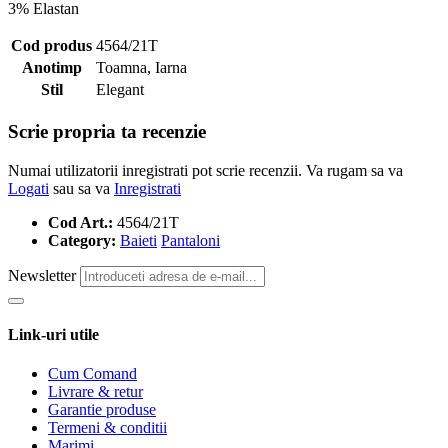
3% Elastan
Cod produs
4564/21T
Anotimp
Toamna, Iarna
Stil
Elegant
Scrie propria ta recenzie
Numai utilizatorii inregistrati pot scrie recenzii. Va rugam sa va
Logati
sau sa va
Inregistrati
Cod Art.:
4564/21T
Category:
Baieti
Pantaloni
Newsletter
Link-uri utile
Cum Comand
Livrare & retur
Garantie produse
Termeni & conditii
Marimi