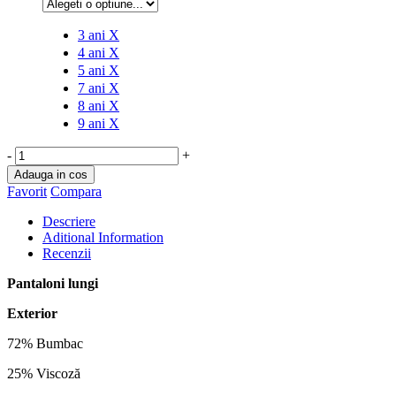
3 ani
X
4 ani
X
5 ani
X
7 ani
X
8 ani
X
9 ani
X
-
+
Adauga in cos
Favorit
Compara
Descriere
Aditional Information
Recenzii
Pantaloni lungi
Exterior
72% Bumbac
25% Viscoză