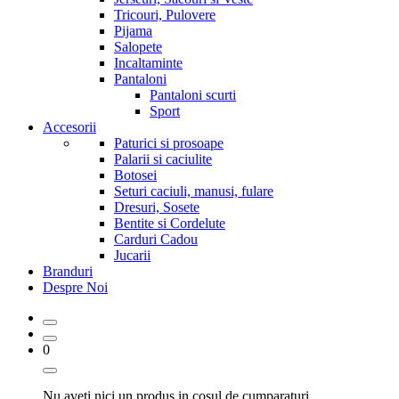
Tricouri, Pulovere
Pijama
Salopete
Incaltaminte
Pantaloni
Pantaloni scurti
Sport
Accesorii
Paturici si prosoape
Palarii si caciulite
Botosei
Seturi caciuli, manusi, fulare
Dresuri, Sosete
Bentite si Cordelute
Carduri Cadou
Jucarii
Branduri
Despre Noi
0
Nu aveti nici un produs in cosul de cumparaturi