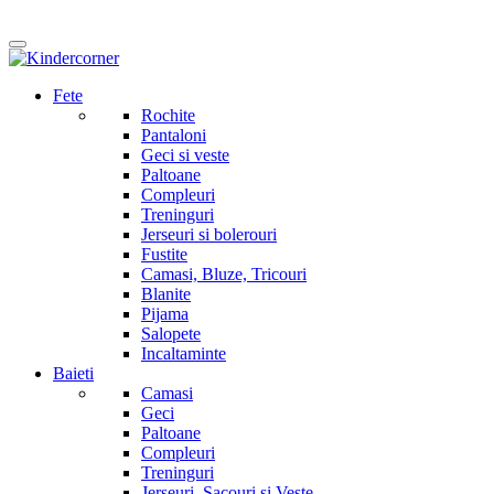
Fete
Rochite
Pantaloni
Geci si veste
Paltoane
Compleuri
Treninguri
Jerseuri si bolerouri
Fustite
Camasi, Bluze, Tricouri
Blanite
Pijama
Salopete
Incaltaminte
Baieti
Camasi
Geci
Paltoane
Compleuri
Treninguri
Jerseuri, Sacouri si Veste