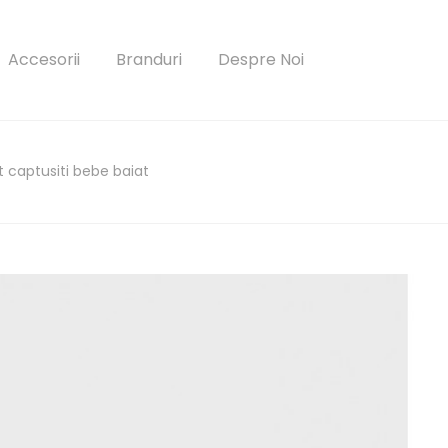
Accesorii
Branduri
Despre Noi
t captusiti bebe baiat
parola?
Autentificare