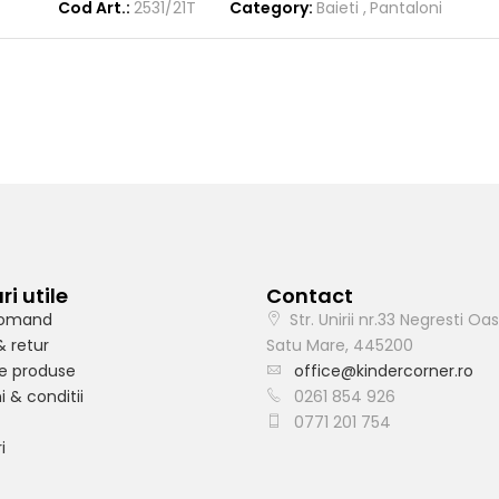
Cod Art.:
2531/21T
Category:
Baieti
Pantaloni
ri utile
Contact
omand
Str. Unirii nr.33 Negresti Oas
& retur
Satu Mare, 445200
e produse
office@kindercorner.ro
 & conditii
0261 854 926
0771 201 754
i