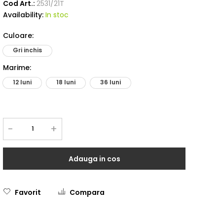
Cod Art.:
2531/21T
Availability:
In stoc
Culoare
:
Gri inchis
Marime
:
12 luni
18 luni
36 luni
-
+
Adauga in cos
Favorit
Compara