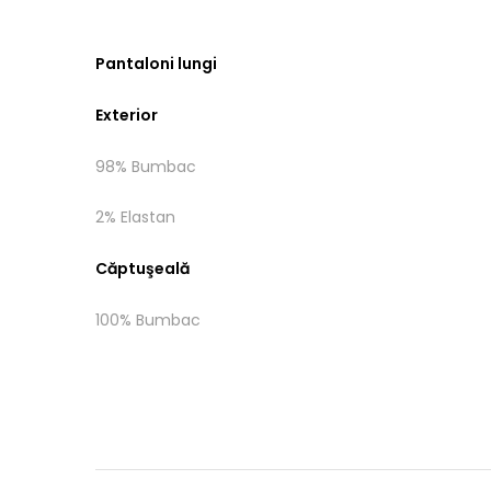
Pantaloni lungi
Exterior
98% Bumbac
2% Elastan
Căptuşeală
100% Bumbac