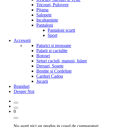
Tricouri, Pulovere
Pijama
Salopete
Incaltaminte
Pantaloni
Pantaloni scurti
Sport
Accesorii
Paturici si prosoape
Palarii si caciulite
Botosei
Seturi caciuli, manusi, fulare
Dresuri, Sosete
Bentite si Cordelute
Carduri Cadou
Jucarii
Branduri
Despre Noi
0
Nu aveti nici un produs in cosul de cumparaturi