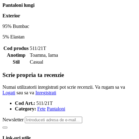
Pantaloni lungi
Exterior
95% Bumbac
5% Elastan
Cod produs
511/21T
Anotimp
Toamna, Iarna
Stil
Casual
Scrie propria ta recenzie
Numai utilizatorii inregistrati pot scrie recenzii. Va rugam sa va
Logati
sau sa va
Inregistrati
Cod Art.:
511/21T
Category:
Fete
Pantaloni
Newsletter
Link-uri utile