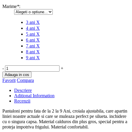
Marime
*
:
3 ani
X
4 ani
X
5 ani
X
6 ani
X
7 ani
X
8 ani
X
9 ani
X
-
+
Adauga in cos
Favorit
Compara
Descriere
Aditional Information
Recenzii
Pantaloni pentru fata de la 2 la 9 Ani, croiala ajustabila, care apartin
liniei noastre actuale si care se muleaza perfect pe silueta. inchidere
cu o singura capsa. Material calduros din plus gros, special pentru a
proteja impotriva frigului. Material confortabil.