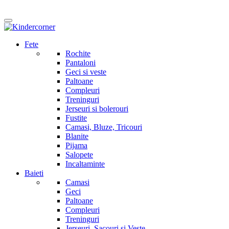
Fete
Rochite
Pantaloni
Geci si veste
Paltoane
Compleuri
Treninguri
Jerseuri si bolerouri
Fustite
Camasi, Bluze, Tricouri
Blanite
Pijama
Salopete
Incaltaminte
Baieti
Camasi
Geci
Paltoane
Compleuri
Treninguri
Jerseuri, Sacouri si Veste