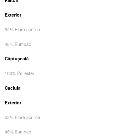
Palton
Exterior
52% Fibre acrilice
48% Bumbac
Căptuşeală
100% Poliester
Caciula
Exterior
52% Fibre acrilice
48% Bumbac