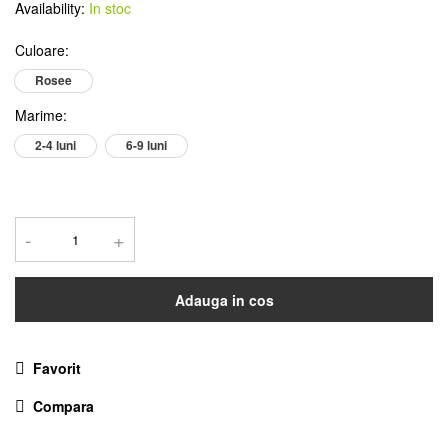
Availability:
In stoc
Culoare
:
Rosee
Marime
:
2-4 luni
6-9 luni
-
+
Adauga in cos
Favorit
Compara