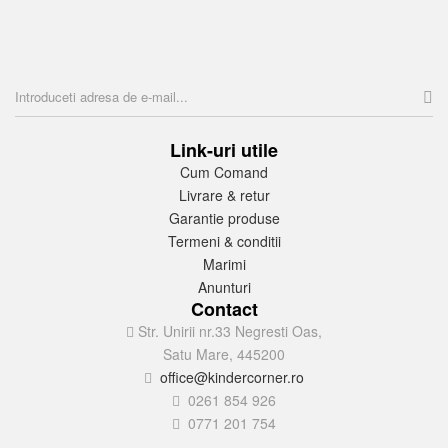
Link-uri utile
Cum Comand
Livrare & retur
Garantie produse
Termeni & conditii
Marimi
Anunturi
Contact
Str. Unirii nr.33 Negresti Oas,
Satu Mare, 445200
office@kindercorner.ro
0261 854 926
0771 201 754