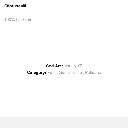
Căptuşeală
100% Poliester
Cod Art.:
2403/21T
Category:
Fete
Geci si veste
Paltoane