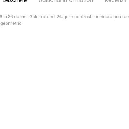
Descriere
Aditional Information
Recenzii
a 36 de luni. Guler rotund. Gluga in contrast. Inchidere prin fe
 geometric.