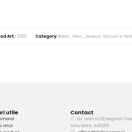
od Art.:
2355
Category:
Baieti
Geci
Jerseuri, Sacouri si Ves
ri utile
Contact
omand
Str. Unirii nr.33 Negresti Oas
& retur
Satu Mare, 445200