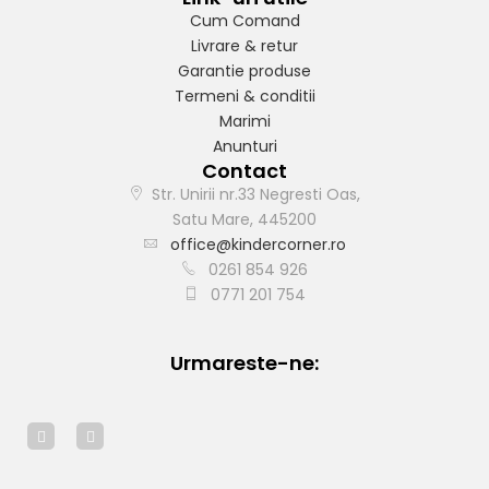
Cum Comand
Livrare & retur
Garantie produse
Termeni & conditii
Marimi
Anunturi
Contact
Str. Unirii nr.33 Negresti Oas,
Satu Mare, 445200
office@kindercorner.ro
0261 854 926
0771 201 754
Urmareste-ne: