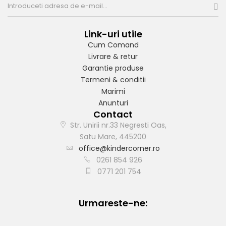
Link-uri utile
Cum Comand
Livrare & retur
Garantie produse
Termeni & conditii
Marimi
Anunturi
Contact
Str. Unirii nr.33 Negresti Oas,
Satu Mare, 445200
office@kindercorner.ro
0261 854 926
0771 201 754
Urmareste-ne: