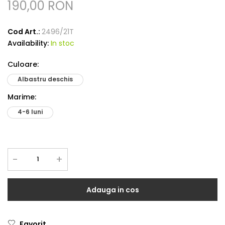
190,00 RON
Cod Art.:
2496/21T
Availability:
In stoc
Culoare
:
Albastru deschis
Marime
:
4-6 luni
-
+
Adauga in cos
Favorit