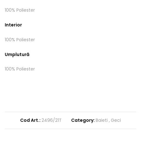
100% Poliester
Interior
100% Poliester
Umplutură
100% Poliester
Cod Art.:
2496/21T
Category:
Baieti
Geci