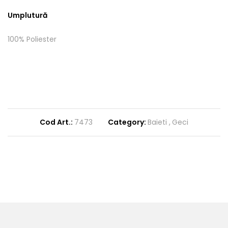
Umplutură
100% Poliester
Cod Art.:
7473
Category:
Baieti
Geci