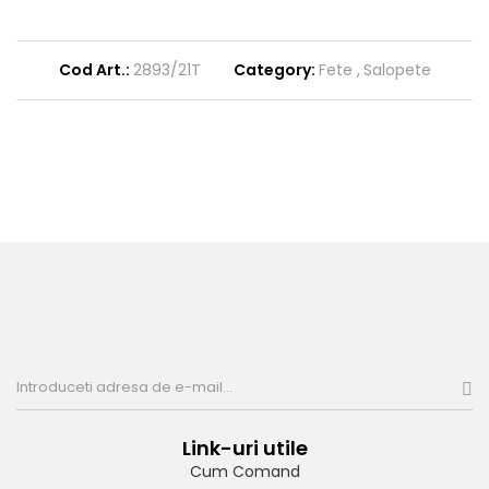
Cod Art.:
2893/21T
Category:
Fete
Salopete
Link-uri utile
Cum Comand