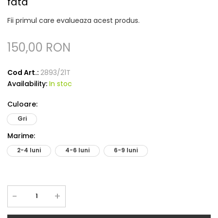
fata
Fii primul care evalueaza acest produs.
150,00 RON
Cod Art.:
2893/21T
Availability:
In stoc
Culoare
:
Gri
Marime
:
2-4 luni
4-6 luni
6-9 luni
-
+