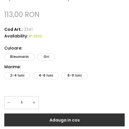
113,00 RON
Cod Art.:
2341
Availability:
In stoc
Culoare
:
Bleumarin
Gri
Marime
:
2-4 luni
4-6 luni
6-9 luni
-
+
Adauga in cos