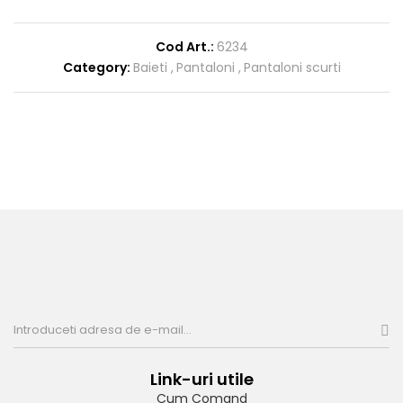
Cod Art.:
6234
Category:
Baieti
Pantaloni
Pantaloni scurti
Link-uri utile
Cum Comand