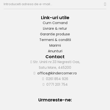
Link-uri utile
Cum Comand
Livrare & retur
Garantie produse
Termeni & conditii
Marimi
Anunturi
Contact
Str. Unirii nr.33 Negresti Oas,
Satu Mare, 445200
office@kindercorner.ro
0261 854 926
0771 201 754
Urmareste-ne: