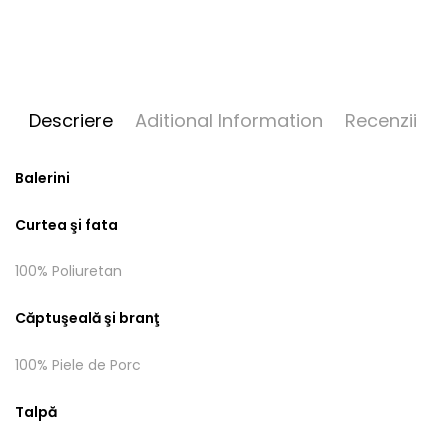
Descriere
Aditional Information
Recenzii
Balerini
Curtea şi fata
100% Poliuretan
Căptuşeală şi branţ
100% Piele de Porc
Talpă