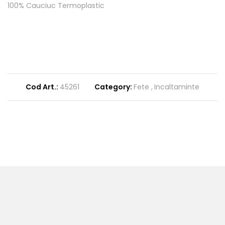
100% Cauciuc Termoplastic
Cod Art.:
45261
Category:
Fete
Incaltaminte