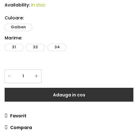
Availability:
In stoc
Culoare
:
Galben
Marime
:
31
33
34
-
+
Adauga in cos
Favorit
Compara